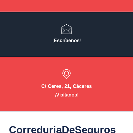
¡
Escríbenos
!
C/ Ceres, 21, Cáceres
¡
Visítanos
!
CorreduriaDeSeguros