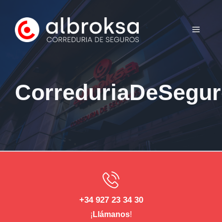
Saltar
al
MENÚ
contenido
CorreduriaDeSegu
+34 927 23 34 30
¡
Llámanos
!