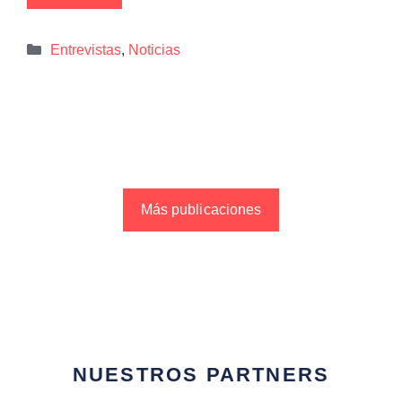
Categorías
Entrevistas
,
Noticias
Más publicaciones
NUESTROS PARTNERS