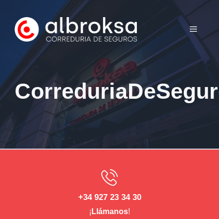
Saltar
al
MENÚ
contenido
CorreduriaDeSegu
+34 927 23 34 30
¡
Llámanos
!