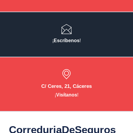
¡
Escríbenos
!
C/ Ceres, 21, Cáceres
¡
Visítanos
!
CorreduriaDeSeguros