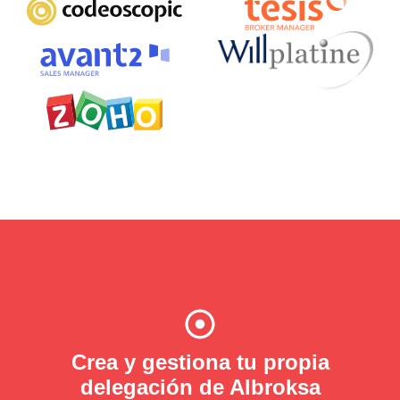
Crea y gestiona tu propia
delegación de Albroksa