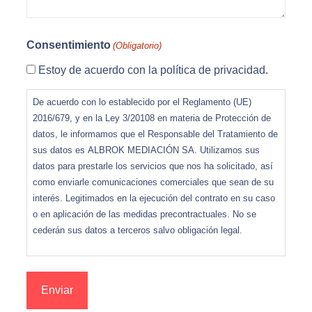
Consentimiento
(Obligatorio)
Estoy de acuerdo con la política de privacidad.
De acuerdo con lo establecido por el Reglamento (UE)
2016/679, y en la Ley 3/20108 en materia de Protección de
datos, le informamos que el Responsable del Tratamiento de
sus datos es ALBROK MEDIACIÓN SA. Utilizamos sus
datos para prestarle los servicios que nos ha solicitado, así
como enviarle comunicaciones comerciales que sean de su
interés. Legitimados en la ejecución del contrato en su caso
o en aplicación de las medidas precontractuales. No se
cederán sus datos a terceros salvo obligación legal.
Asimismo, le informamos que tiene derecho a acceder,
rectificar y suprimir los datos, así como otros derechos,
indicados en la información adicional, que puede ejercer
dirigiéndose a
o C/ Francisco Guerra Díaz 12 P4 1ºC, 06011