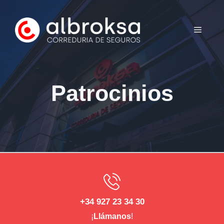
Saltar
al
MENÚ
contenido
Patrocinios
+34 927 23 34 30
¡
Llámanos
!