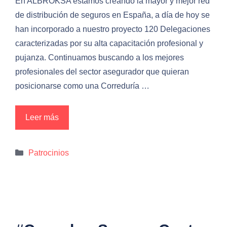
En ALBROKSA estamos creando la mayor y mejor red
de distribución de seguros en España, a día de hoy se
han incorporado a nuestro proyecto 120 Delegaciones
caracterizadas por su alta capacitación profesional y
pujanza. Continuamos buscando a los mejores
profesionales del sector asegurador que quieran
posicionarse como una Correduría …
Leer más
Categorías
Patrocinios